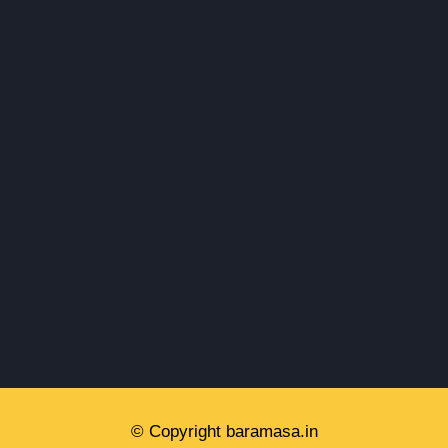
मिलिए ‘नीड़ के निर्माता’ श्रीनिवास नौटियाल से
© Copyright baramasa.in