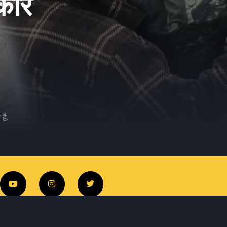
ाकार
है.