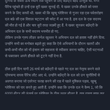
दुनिया के सबसे ऊँचे स्थान तक पहुंचने के लिए बछेंद्री बेहद उत्सुक थीं. मगर
पैरिच पहुंचते ही उन्हें एक बुरी खबर सुनाई दी. ये खबर उनके हौंसले को पस्त
करने के लिए काफी थी. खबर थी कि खुम्बु ग्लेशियर से गुजर रहा एक पर्वतारोहण
दल बर्फ़ की एक विशाल चट्टान की चपेट में आ गया है. इस दल के एक सदस्य
की मौत हो गई है और चार बुरी तरह जख़्मी हुए हैं. ये खबर सुनकर बछेंद्री के
अभियान दल के सभी सदस्य भयभीत हो गए.
लेकिन उनके ग्रुप लीडर कर्नल खुल्लर ने अभियान दल को हताश नहीं होने दिया.
उन्होंने सभी का मनोबल बढ़ाते हुए कहा कि ऐसे अभियानों के दौरान खतरों और
कभी-कभी मौत को भी इंसान को सहजता से स्वीकार करना चाहिए. ऐसी घटनाओं
से घबराकर अपने हौंसले को टूटने नहीं देना है.
ठीक इसी दिन यानी 26 मार्च को बछेंद्री से पहले गए दल का नेतृत्व करने वाले
प्रेमचन्द वापस पैरिच लौट आए थे. उन्होंने बछेंद्री के दल को उन चुनौतियों से
अवगत कराया जो एवरेस्ट फतह करने की राह में पहले मुश्किल पड़ाव, खुम्बु
ग्लेशियर को पार करते हुए आती हैं. उन्होंने कहा कि उनके दल ने कैम्प 1, जो कि
6000 मीटर की ऊंचाई पर ग्लेशियर के ठीक ऊपर मौजूद है, तक रास्ता साफ कर
दिया है. साथ ही वहां रस्सियां बांधकर और झंडियों से चिन्हित कर रास्ता कुछ
आसान भी कर दिया है. मगर वहां अब भी हिमपात हो रहा है और ये हिमपात कब