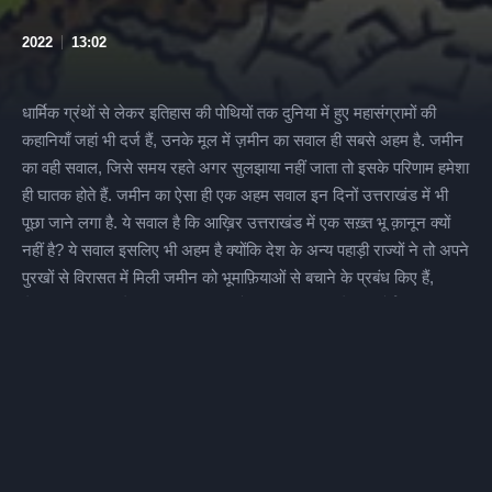
2022
13:02
धार्मिक ग्रंथों से लेकर इतिहास की पोथियों तक दुनिया में हुए महासंग्रामों की
कहानियाँ जहां भी दर्ज हैं, उनके मूल में ज़मीन का सवाल ही सबसे अहम है. जमीन
का वही सवाल, जिसे समय रहते अगर सुलझाया नहीं जाता तो इसके परिणाम हमेशा
ही घातक होते हैं. जमीन का ऐसा ही एक अहम सवाल इन दिनों उत्तराखंड में भी
पूछा जाने लगा है. ये सवाल है कि आख़िर उत्तराखंड में एक सख़्त भू क़ानून क्यों
नहीं है? ये सवाल इसलिए भी अहम है क्योंकि देश के अन्य पहाड़ी राज्यों ने तो अपने
पुरखों से विरासत में मिली जमीन को भूमाफ़ियाओं से बचाने के प्रबंध किए हैं,
लेकिन उत्तराखंड में जमीन की लूट-खसोट पर लगाम लगाने की कोई व्यवस्था नहीं
है. यहां जो व्यवस्था थी भी, उसे भी पिछली सरकार ने खत्म करते हुए ज़मीनों की
लूट के सभी दरवाज़े खोल दिए हैं. उत्तराखंड में भू क़ानून की क्या व्यवस्थाएँ हैं, इस
लचर भू व्यवस्था के दोषी कौन लोग हैं और उत्तराखंड के लिए एक आदर्श भू क़ानून
कैसा होना चाहिए, देखिए व्याख्या के इस एपिसोड में.