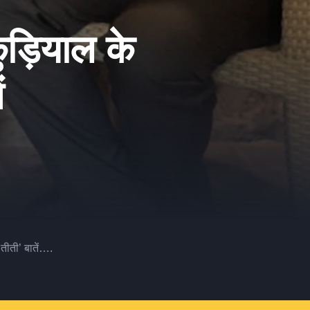
ुड़ियाल के
ं
 तीती’ बातें….