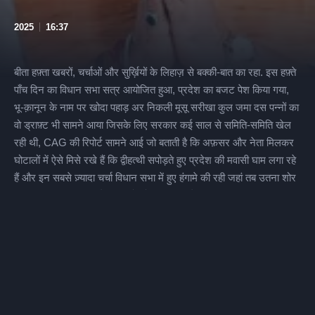
2025
16:37
बीता हफ़्ता खबरों, चर्चाओं और सुर्ख़ियों के लिहाज़ से बक्की-बात का रहा. इस हफ़्ते
पाँच दिन का विधान सभा सत्र आयोजित हुआ, प्रदेश का बजट पेश किया गया,
भू-क़ानून के नाम पर खोदा पहाड़ अर निकली मूसू सरीखा कुल जमा दस पन्नों का
वो ड्राफ़्ट भी सामने आया जिसके लिए सरकार कई साल से समिति-समिति खेल
रही थी, CAG की रिपोर्ट सामने आई जो बताती है कि अफ़सर और नेता मिलकर
घोटालों में ऐसे मिसे रखे हैं कि द्वीहत्थी सपोड़ते हुए प्रदेश की मवासी घाम लगा रहे
हैं और इन सबसे ज़्यादा चर्चा विधान सभा में हुए हंगामे की रही जहां तब उतना शोर
नहीं हुआ जब एक मंत्री ने पहाड़ियों को अपशब्द कहे बल्कि तब हुआ जब विधान
सभा अध्यक्ष विपक्ष के विधायक पर ही खौं-बाग बन गई जो विधायक ये सवाल उठा
रहा था कि आख़िर सदन के अंदर पहाड़ियों को अपशब्द कहने वाले मंत्री जी की
हरकत का संज्ञान क्यों नहीं लिया जा रहा. इन सभी मुद्दों पर आज विस्तार से बात
करेंगे.